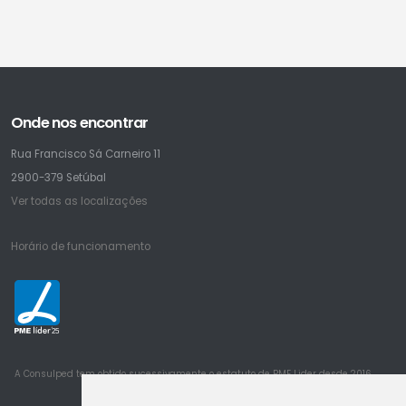
Onde nos encontrar
Rua Francisco Sá Carneiro 11
2900-379 Setúbal
Ver todas as localizações
Horário de funcionamento
25
A Consulped tem obtido sucessivamente o estatuto de PME Lider desde 2016