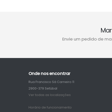
Mar
Envie um pedido de ma
Onde nos encontrar
Rua Francisco Sá Carneiro 11
2900-379 Setúbal
Ver todas as localizações
Horário de funcionamento