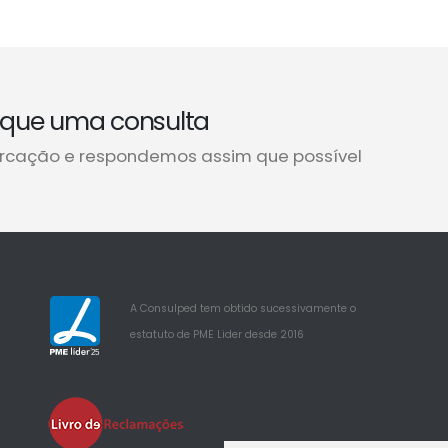
que uma consulta
rcação e respondemos assim que possível
A Consulped tem obtido sucessivamente o
estatuto de PME Lider desde 2016
25