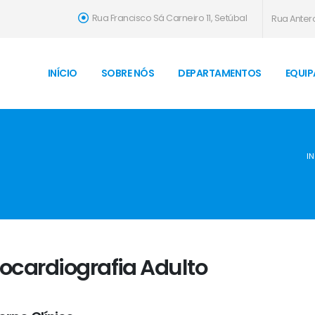
Rua Francisco Sá Carneiro 11, Setúbal
Rua Antero
INÍCIO
SOBRE NÓS
DEPARTAMENTOS
EQUIP
IN
ocardiografia Adulto