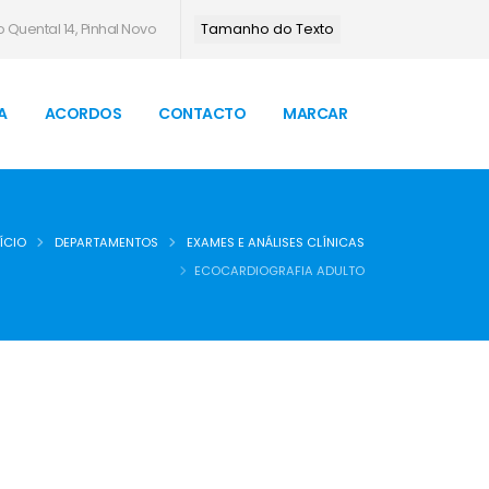
 Quental 14, Pinhal Novo
Tamanho do Texto
A
ACORDOS
CONTACTO
MARCAR
ÍCIO
DEPARTAMENTOS
EXAMES E ANÁLISES CLÍNICAS
ECOCARDIOGRAFIA ADULTO