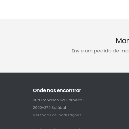
Mar
Envie um pedido de ma
Onde nos encontrar
Rua Francisco Sá Carneiro 11
2900-379 Setúbal
Ver todas as localizações