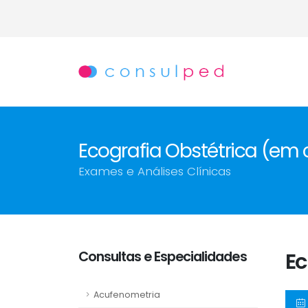
Ecografia Obstétrica (em 
Exames e Análises Clínicas
Consultas e Especialidades
Ec
Acufenometria