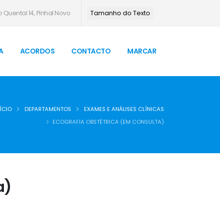
 Quental 14, Pinhal Novo
Tamanho do Texto
A
ACORDOS
CONTACTO
MARCAR
ÍCIO
DEPARTAMENTOS
EXAMES E ANÁLISES CLÍNICAS
ECOGRAFIA OBSTÉTRICA (EM CONSULTA)
a)