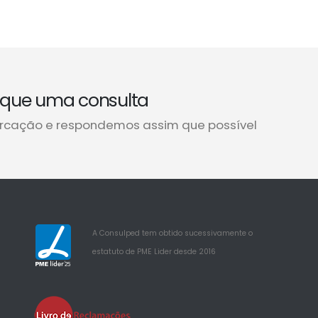
que uma consulta
rcação e respondemos assim que possível
A Consulped tem obtido sucessivamente o
estatuto de PME Lider desde 2016
25