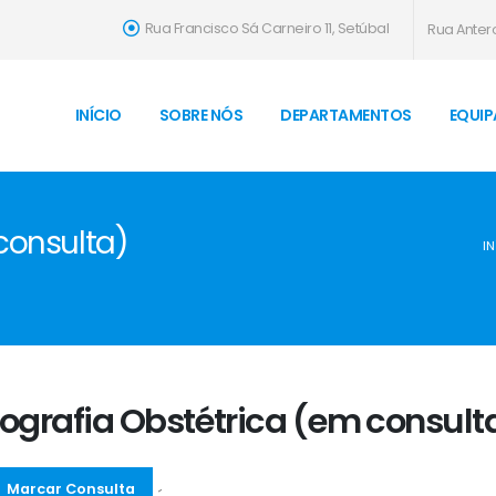
Rua Francisco Sá Carneiro 11, Setúbal
Rua Antero
INÍCIO
SOBRE NÓS
DEPARTAMENTOS
EQUIP
consulta)
IN
ografia Obstétrica (em consult
Marcar Consulta
´