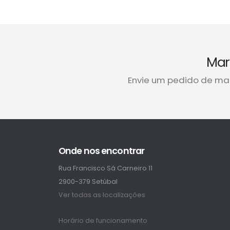
Mar
Envie um pedido de ma
Onde nos encontrar
Rua Francisco Sá Carneiro 11
2900-379 Setúbal
Ver todas as localizações
Horário de funcionamento