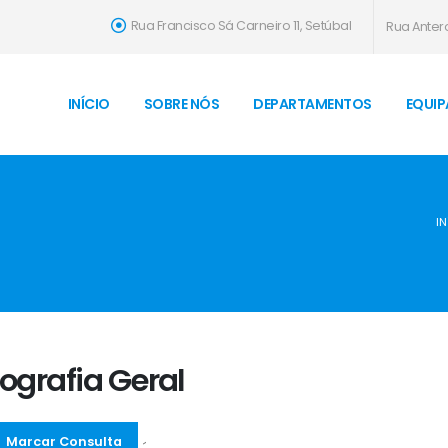
Rua Francisco Sá Carneiro 11, Setúbal
Rua Antero
INÍCIO
SOBRE NÓS
DEPARTAMENTOS
EQUIP
IN
ografia Geral
Marcar Consulta
´