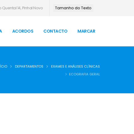
 Quental 14, Pinhal Novo
Tamanho do Texto
A
ACORDOS
CONTACTO
MARCAR
ÍCIO
DEPARTAMENTOS
EXAMES E ANÁLISES CLÍNICAS
ECOGRAFIA GERAL