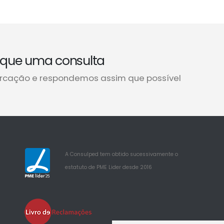
que uma consulta
rcação e respondemos assim que possível
A Consulped tem obtido sucessivamente o
estatuto de PME Lider desde 2016
25