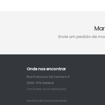
Mar
Envie um pedido de ma
Onde nos encontrar
Rua Francisco Sá Carneiro 11
2900-379 Setúbal
Ver todas as localizações
Horário de funcionamento