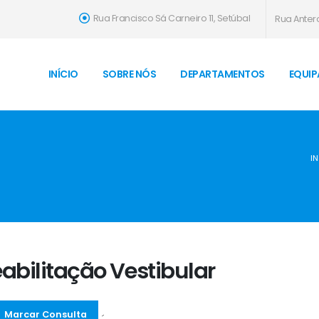
Rua Francisco Sá Carneiro 11, Setúbal
Rua Antero
INÍCIO
SOBRE NÓS
DEPARTAMENTOS
EQUIP
IN
abilitação Vestibular
Marcar Consulta
´