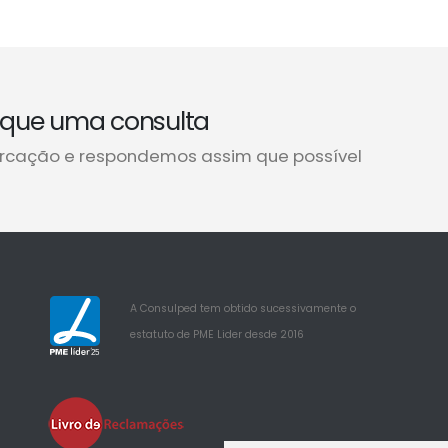
que uma consulta
rcação e respondemos assim que possível
A Consulped tem obtido sucessivamente o
estatuto de PME Lider desde 2016
25