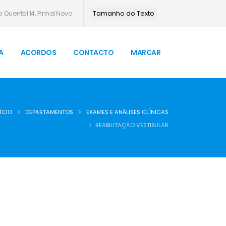
 Quental 14, Pinhal Novo
Tamanho do Texto
A
ACORDOS
CONTACTO
MARCAR
ÍCIO
DEPARTAMENTOS
EXAMES E ANÁLISES CLÍNICAS
REABILITAÇÃO VESTIBULAR