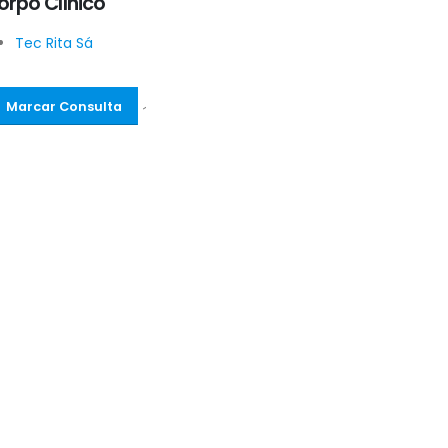
orpo Clínico
Tec Rita Sá
Marcar Consulta
´