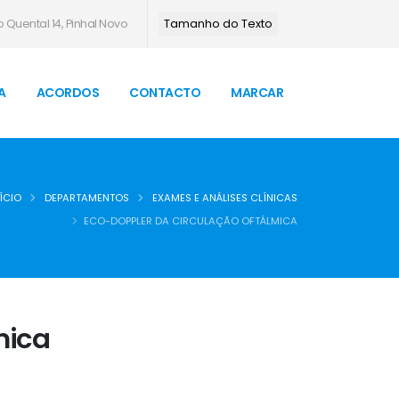
 Quental 14, Pinhal Novo
Tamanho do Texto
A
ACORDOS
CONTACTO
MARCAR
ÍCIO
DEPARTAMENTOS
EXAMES E ANÁLISES CLÍNICAS
ECO-DOPPLER DA CIRCULAÇÃO OFTÁLMICA
mica