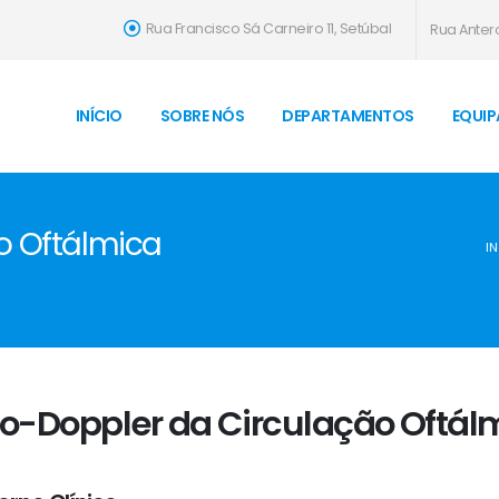
Rua Francisco Sá Carneiro 11, Setúbal
Rua Antero
INÍCIO
SOBRE NÓS
DEPARTAMENTOS
EQUIP
o Oftálmica
IN
o-Doppler da Circulação Oftál