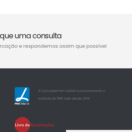
que uma consulta
rcação e respondemos assim que possível
A Consulped tem obtido sucessivamente o
estatuto de PME Lider desde 2016
25