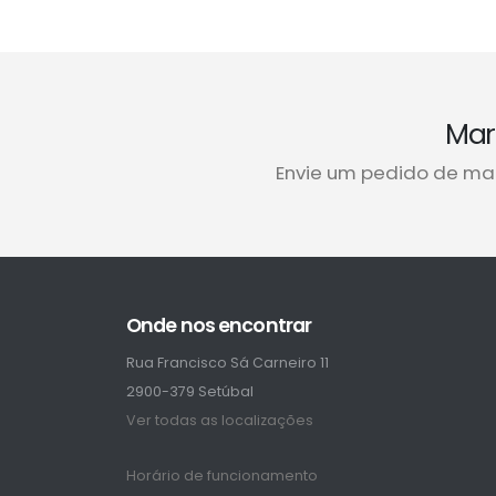
Mar
Envie um pedido de ma
Onde nos encontrar
Rua Francisco Sá Carneiro 11
2900-379 Setúbal
Ver todas as localizações
Horário de funcionamento