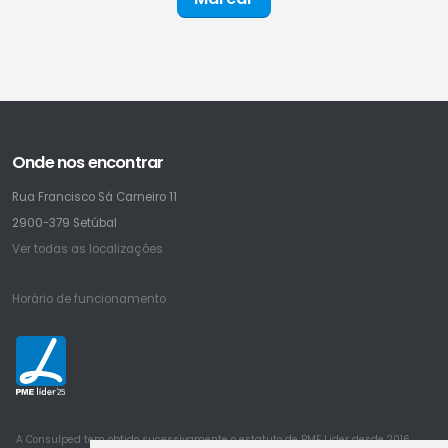
Onde nos encontrar
Rua Francisco Sá Carneiro 11
2900-379 Setúbal
Ver todas as localizações
Horário de funcionamento
25
A Consulped tem obtido sucessivamente o estatuto de PME Lider desde 2016