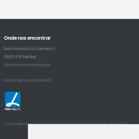
Onde nos encontrar
Rua Francisco Sá Carneiro 11
2900-379 Setúbal
Ver todas as localizações
Horário de funcionamento
25
A Consulped tem obtido sucessivamente o estatuto de PME Lider desde 2016