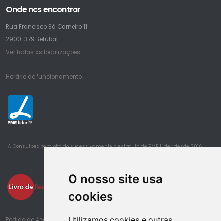
Onde nos encontrar
Rua Francisco Sá Carneiro 11
2900-379 Setúbal
Ver todas as localizações
Horário de funcionamento
25
A Consulped tem obtido sucessivamente o estatuto de PME Lider desde 2016
O nosso site usa
cookies
Utilizamos cookies e outras
Pedido de Acesso à Informação de Saúde