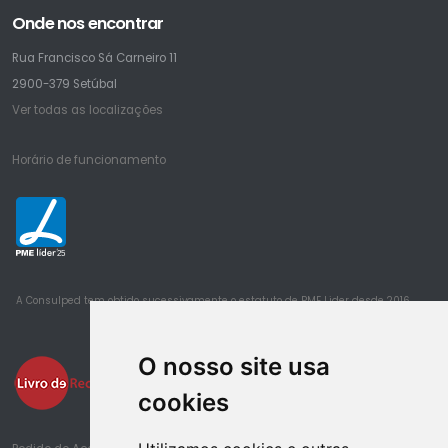
Onde nos encontrar
Rua Francisco Sá Carneiro 11
2900-379 Setúbal
Ver todas as localizações
Horário de funcionamento
25
A Consulped tem obtido sucessivamente o estatuto de PME Lider desde 2016
O nosso site usa
cookies