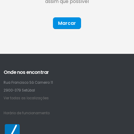
assim que possível
Marcar
Onde nos encontrar
Rua Francisco Sá Carneiro 11
2900-379 Setúbal
Ver todas as localizações
Horário de funcionamento