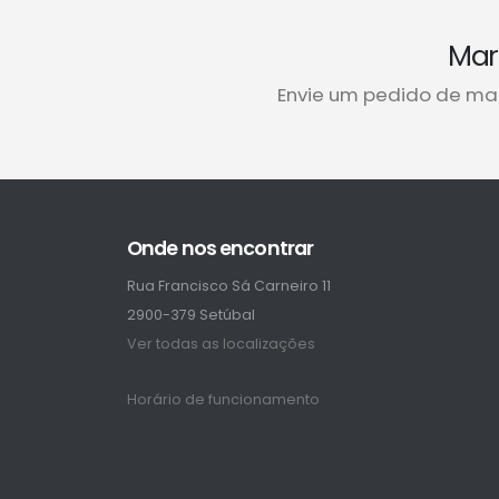
Mar
Envie um pedido de ma
Onde nos encontrar
Rua Francisco Sá Carneiro 11
2900-379 Setúbal
Ver todas as localizações
Horário de funcionamento