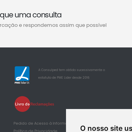
que uma consulta
rcação e respondemos assim que possível
A Consulped tem obtido sucessivamente o
estatuto de PME Lider desde 2016
25
Pedido de Acesso à Informação de Saúde
O nosso site u
Política de Privacidade