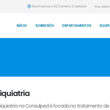
Rua Francisco Sá Carneiro 11, Setúbal
Rua Antero
INÍCIO
SOBRE NÓS
DEPARTAMENTOS
EQUIP
iquiatria
siquiatria na Consulped é focada no tratamento de