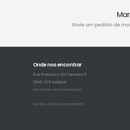
Mar
Envie um pedido de ma
Onde nos encontrar
Rua Francisco Sá Carneiro 11
2900-379 Setúbal
Ver todas as localizações
Horário de funcionamento