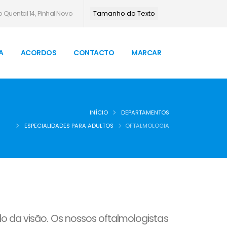
 Quental 14, Pinhal Novo
Tamanho do Texto
A
ACORDOS
CONTACTO
MARCAR
INÍCIO
DEPARTAMENTOS
ESPECIALIDADES PARA ADULTOS
OFTALMOLOGIA
o da visão. Os nossos oftalmologistas