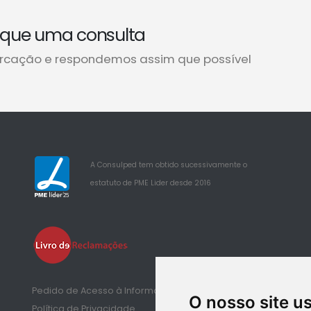
que uma consulta
rcação e respondemos assim que possível
A Consulped tem obtido sucessivamente o
estatuto de PME Lider desde 2016
25
Pedido de Acesso à Informação de Saúde
O nosso site u
Política de Privacidade