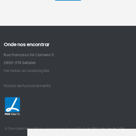
Onde nos encontrar
Rua Francisco Sá Carneiro 11
2900-379 Setúbal
Ver todas as localizações
Horário de funcionamento
25
A Consulped tem obtido sucessivamente o estatuto de PME Lider desde 2016