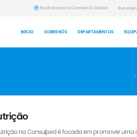
Rua Francisco Sá Carneiro 11, Setúbal
Rua Antero
INÍCIO
SOBRE NÓS
DEPARTAMENTOS
EQUIP
s
trição
utrição na Consulped é focada em promover uma al