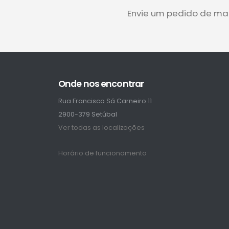
Envie um pedido de ma
Onde nos encontrar
Rua Francisco Sá Carneiro 11
2900-379 Setúbal
Ver todas as localizações
Horário de funcionamento