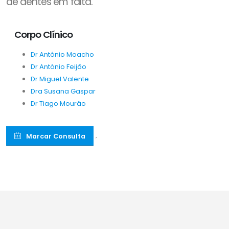
de dentes em falta.
Corpo Clínico
Dr António Moacho
Dr António Feijão
Dr Miguel Valente
Dra Susana Gaspar
Dr Tiago Mourão
Marcar Consulta
´