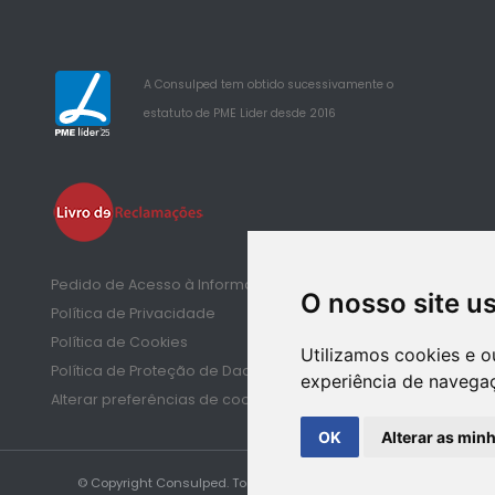
A Consulped tem obtido sucessivamente o
estatuto de PME Lider desde 2016
25
Pedido de Acesso à Informação de Saúde
O nosso site u
Política de Privacidade
Política de Cookies
Utilizamos cookies e o
Política de Proteção de Dados
experiência de navegaç
Alterar preferências de cookies
OK
Alterar as min
© Copyright Consulped. Todos os direitos reservados.