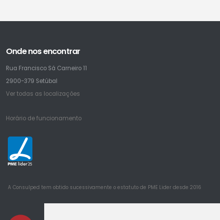
Onde nos encontrar
Rua Francisco Sá Carneiro 11
2900-379 Setúbal
Ver todas as localizações
Horário de funcionamento
25
A Consulped tem obtido sucessivamente o estatuto de PME Lider desde 2016