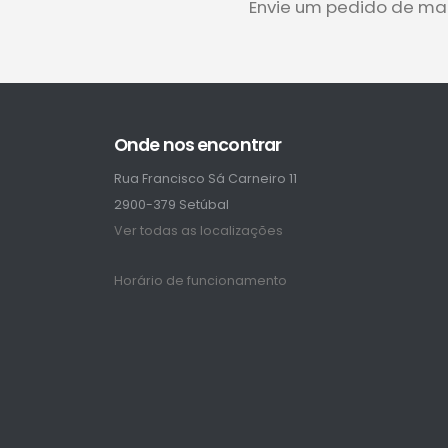
Envie um pedido de ma
Onde nos encontrar
Rua Francisco Sá Carneiro 11
2900-379 Setúbal
Ver todas as localizações
Horário de funcionamento