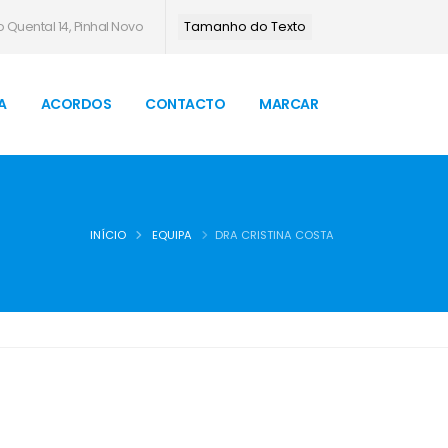
 Quental 14, Pinhal Novo
Tamanho do Texto
A
ACORDOS
CONTACTO
MARCAR
INÍCIO
EQUIPA
DRA CRISTINA COSTA