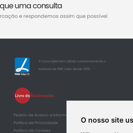
que uma consulta
rcação e respondemos assim que possível
A Consulped tem obtido sucessivamente o
estatuto de PME Lider desde 2016
25
Pedido de Acesso à Informação de Saúde
O nosso site u
Política de Privacidade
Política de Cookies