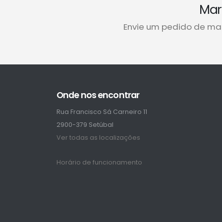
Mar
Envie um pedido de ma
Onde nos encontrar
Rua Francisco Sá Carneiro 11
2900-379 Setúbal
Ver todas as localizações
Horário de funcionamento