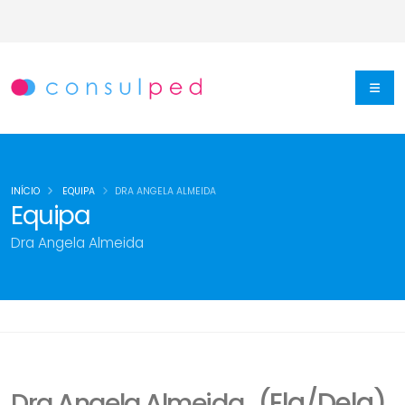
INÍCIO
EQUIPA
DRA ANGELA ALMEIDA
Equipa
Dra Angela Almeida
(Ela/Dela)
Dra Angela Almeida