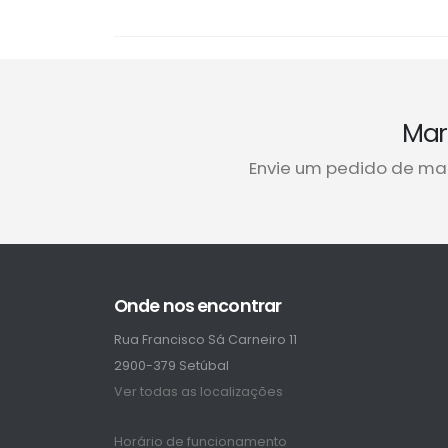
Mar
Envie um pedido de ma
Onde nos encontrar
Rua Francisco Sá Carneiro 11
2900-379 Setúbal
Ver todas as localizações
Horário de funcionamento