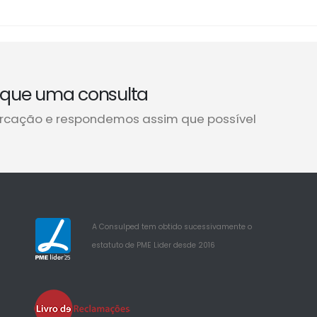
que uma consulta
rcação e respondemos assim que possível
A Consulped tem obtido sucessivamente o
estatuto de PME Lider desde 2016
25