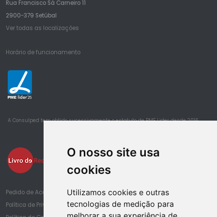
Rua Francisco Sá Carneiro 11
2900-379 Setúbal
Ver todas as localizações
Horário de funcionamento
25
A Consulped tem obtido sucessivamente o estatuto de PME Lider desde 2016
O nosso site usa
cookies
Utilizamos cookies e outras
Pedido de Acesso à Informação de Saúde
tecnologias de medição para
Política de Privacidade
melhorar a sua experiência de