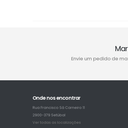
Mar
Envie um pedido de ma
Onde nos encontrar
Rua Francisco Sá Carneiro 11
2900-379 Setúbal
Ver todas as localizações