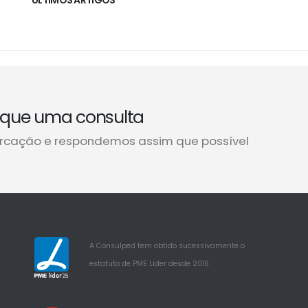
ÚLTIMOS ARTIGOS
que uma consulta
rcação e respondemos assim que possível
A Consulped tem obtido sucessivamente o
estatuto de PME Lider desde 2016
25