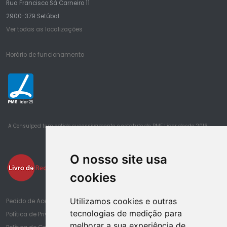
Rua Francisco Sá Carneiro 11
2900-379 Setúbal
Ver todas as localizações
Horário de funcionamento
25
A Consulped tem obtido sucessivamente o estatuto de PME Lider desde 2016
O nosso site usa
cookies
Utilizamos cookies e outras
Pedido de Acesso à Informação de Saúde
tecnologias de medição para
Política de Privacidade
melhorar a sua experiência de