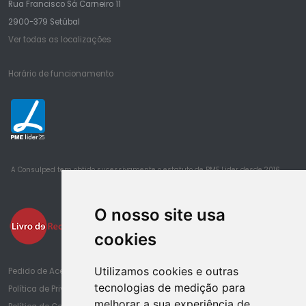
Rua Francisco Sá Carneiro 11
2900-379 Setúbal
Ver todas as localizações
Horário de funcionamento
25
A Consulped tem obtido sucessivamente o estatuto de PME Lider desde 2016
O nosso site usa
cookies
Utilizamos cookies e outras
Pedido de Acesso à Informação de Saúde
tecnologias de medição para
Política de Privacidade
melhorar a sua experiência de