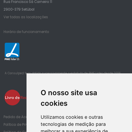
Rua Francisco Sá Carneiro 11
2900-379 Setúbal
Ver todas as localizações
Horário de funcionamento
25
A Consulped tem obtido sucessivamente o estatuto de PME Lider desde 2016
O nosso site usa
cookies
Utilizamos cookies e outras
Pedido de Acesso à Informação de Saúde
tecnologias de medição para
Política de Privacidade
melhorar a sua experiência de