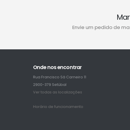
Mar
Envie um pedido de ma
Onde nos encontrar
Rua Francisco Sá Carneiro 11
2900-379 Setúbal
Ver todas as localizações
Horário de funcionamento