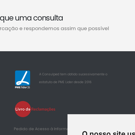
que uma consulta
rcação e respondemos assim que possível
A Consulped tem obtido sucessivamente o
estatuto de PME Lider desde 2016
25
Pedido de Acesso à Informação de Saúde
O nosso site u