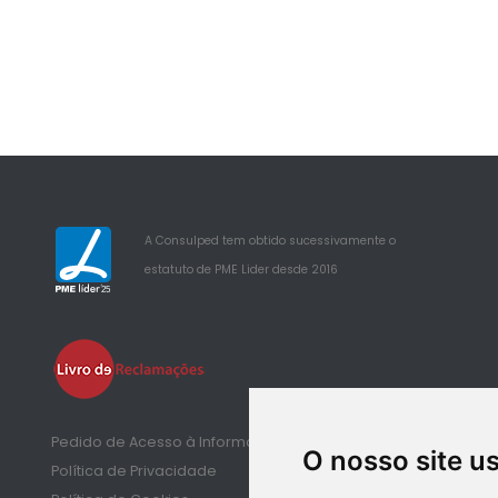
A Consulped tem obtido sucessivamente o
estatuto de PME Lider desde 2016
25
Pedido de Acesso à Informação de Saúde
O nosso site u
Política de Privacidade