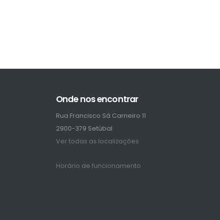
Onde nos encontrar
Rua Francisco Sá Carneiro 11
2900-379 Setúbal
Ver todas as localizações
Horário de funcionamento