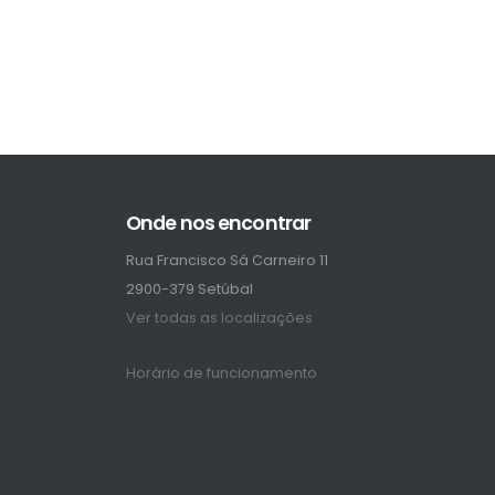
Onde nos encontrar
Rua Francisco Sá Carneiro 11
2900-379 Setúbal
Ver todas as localizações
Horário de funcionamento