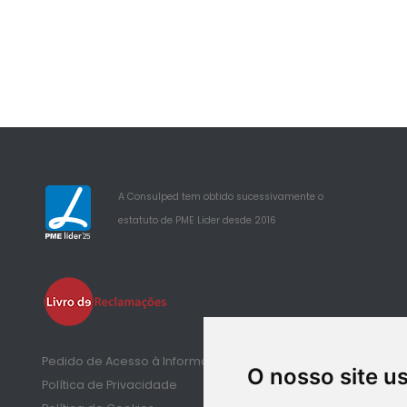
A Consulped tem obtido sucessivamente o
estatuto de PME Lider desde 2016
25
Pedido de Acesso à Informação de Saúde
O nosso site u
Política de Privacidade