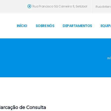
Rua Francisco Sá Carneiro 11, Setúbal
Rua Antero
INÍCIO
SOBRE NÓS
DEPARTAMENTOS
EQUIP
IN