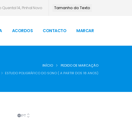
 Quental 14, Pinhal Novo
Tamanho do Texto
A
ACORDOS
CONTACTO
MARCAR
INÍCIO
PEDIDO DE MARCAÇÃO
ESTUDO POLIGRÁFICO DO SONO ( A PARTIR DOS 18 ANOS)