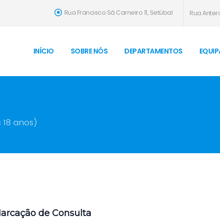
Rua Francisco Sá Carneiro 11, Setúbal
Rua Antero
INÍCIO
SOBRE NÓS
DEPARTAMENTOS
EQUIP
s 18 anos)