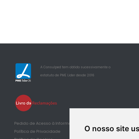
A Consulped tem obtido sucessivamente o
estatuto de PME Lider desde 2016
25
Pedido de Acesso à Informação de Saúde
O nosso site u
Política de Privacidade