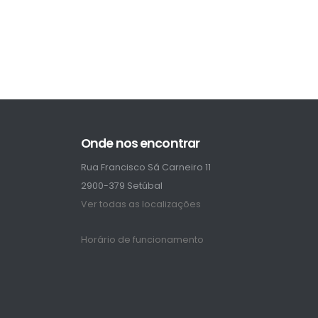
Onde nos encontrar
Rua Francisco Sá Carneiro 11
2900-379 Setúbal
Ver todas as localizações
Horário de funcionamento