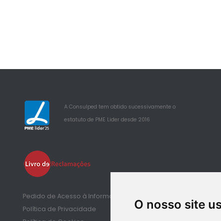
A Consulped tem obtido sucessivamente o
estatuto de PME Lider desde 2016
25
Pedido de Acesso à Informação de Saúde
O nosso site u
Política de Privacidade