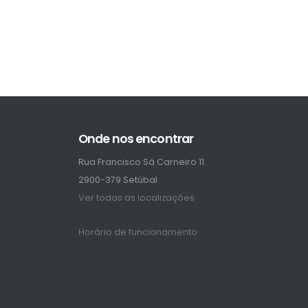
Onde nos encontrar
Rua Francisco Sá Carneiro 11
2900-379 Setúbal
Ver todas as localizações
Horário de funcionamento