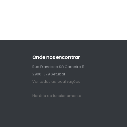
Onde nos encontrar
Rua Francisco Sá Carneiro 11
2900-379 Setúbal
Ver todas as localizações
Horário de funcionamento