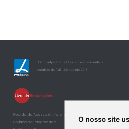
A Consulped tem obtido sucessivamente o
estatuto de PME Lider desde 2016
25
Pedido de Acesso à Informação de Saúde
O nosso site u
Política de Privacidade