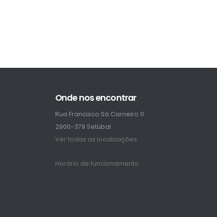
Onde nos encontrar
Rua Francisco Sá Carneiro 11
2900-379 Setúbal
Ver todas as localizações
Horário de funcionamento