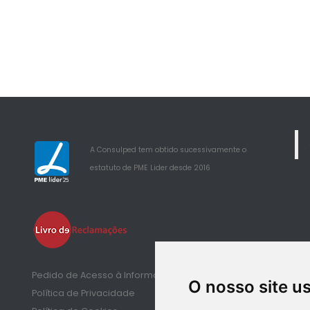
A Consulped tem obtido sucessivamente o
estatuto de PME Lider desde 2016
25
Pedido de Acesso à Informação de Saúde
O nosso site u
Política de Privacidade