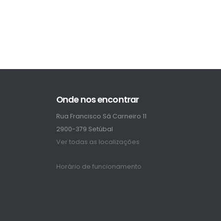
Onde nos encontrar
Rua Francisco Sá Carneiro 11
2900-379 Setúbal
Ver todas as localizações
Horário de funcionamento