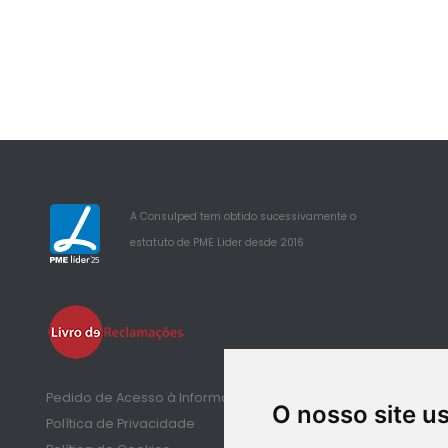
A Consulped tem obtido sucessivamente o
estatuto de PME Lider desde 2016
25
Pedido de Acesso à Informação de Saúde
O nosso site u
Política de Privacidade