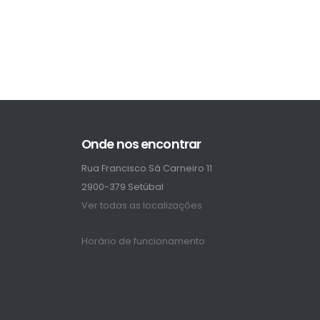
Onde nos encontrar
Rua Francisco Sá Carneiro 11
2900-379 Setúbal
Ver todas as localizações
Horário de funcionamento