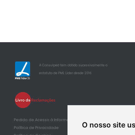
A Consulped tem obtido sucessivamente o
estatuto de PME Lider desde 2016
25
Pedido de Acesso à Informação de Saúde
O nosso site u
Política de Privacidade