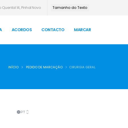
 Quental 14, Pinhal Novo
Tamanho do Texto
A
ACORDOS
CONTACTO
MARCAR
INÍCIO
PEDIDO DE MARCAÇÃO
CIRURGIA GERAL