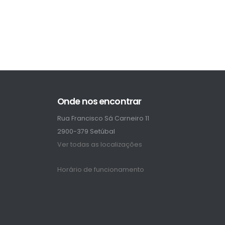
Onde nos encontrar
Rua Francisco Sá Carneiro 11
2900-379 Setúbal
Ver todas as localizações
Horário de funcionamento