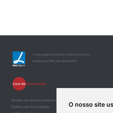
A Consulped tem obtido sucessivamente o
estatuto de PME Lider desde 2016
25
Pedido de Acesso à Informação de Saúde
O nosso site u
Política de Privacidade