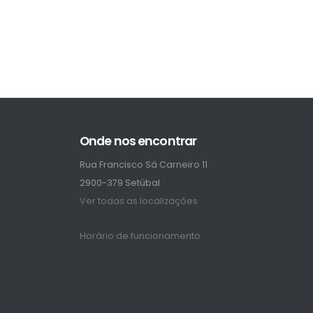
Onde nos encontrar
Rua Francisco Sá Carneiro 11
2900-379 Setúbal
Ver todas as localizações
Horário de funcionamento