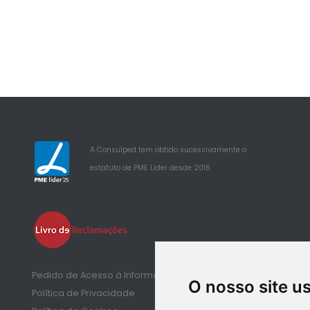
A Consulped tem obtido sucessivamente o
estatuto de PME Lider desde 2016
25
Pedido de Acesso à Informação de Saúde
O nosso site u
Política de Privacidade